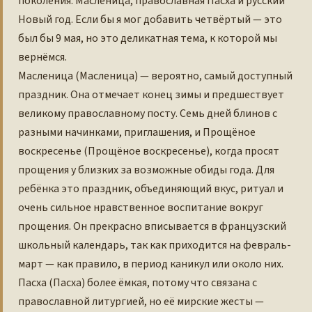
поколения: Масленица, православная Пасха и русский
Новый год. Если бы я мог добавить четвёртый — это
был бы 9 мая, но это деликатная тема, к которой мы
вернёмся.
Масленица (Масленица) — вероятно, самый доступный
праздник. Она отмечает конец зимы и предшествует
великому православному посту. Семь дней блинов с
разными начинками, приглашения, и Прощёное
воскресенье (Прощёное воскресенье), когда просят
прощения у близких за возможные обиды года. Для
ребёнка это праздник, объединяющий вкус, ритуал и
очень сильное нравственное воспитание вокруг
прощения. Он прекрасно вписывается в французский
школьный календарь, так как приходится на февраль-
март — как правило, в период каникул или около них.
Пасха (Пасха) более ёмкая, потому что связана с
православной литургией, но её мирские жесты —