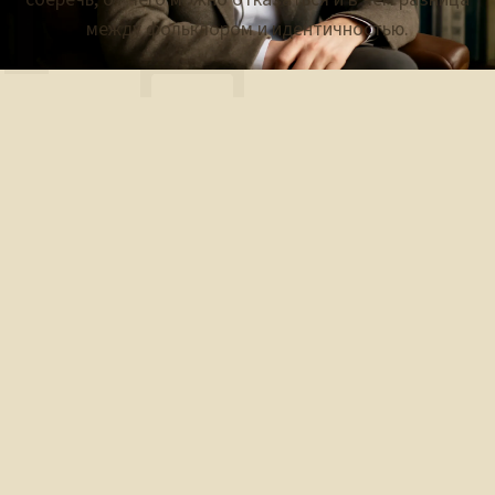
Г Д
между фольклором и идентичностью.