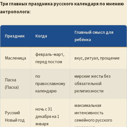
Три главных праздника русского календаря по мнению
антрополога:
Главный смысл для
Праздник
Когда
ребёнка
февраль–март,
Масленица
вкус, ритуал, прощение
перед постом
по
мирские жесты без
Пасха
православному
обязательной
(Пасха)
календарю
религиозности
максимальная
ночь с 31
Русский
интенсивность
декабря на 1
Новый год
семейного русского
января