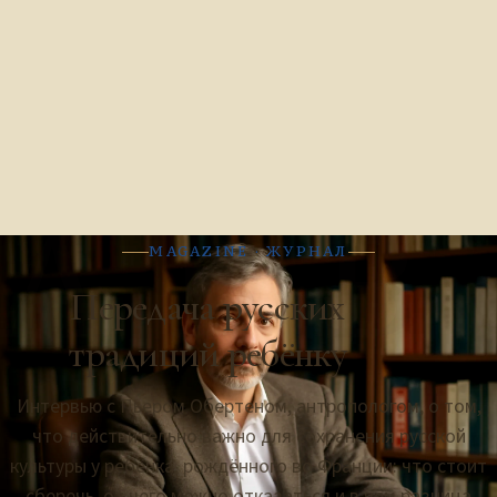
А Б В
MAGAZINE · ЖУРНАЛ
Передача русских
традиций ребёнку
Интервью с Пьером Обертеном, антропологом, о том,
что действительно важно для сохранения русской
культуры у ребёнка, рождённого во Франции: что стоит
сберечь, от чего можно отказаться и в чём разница