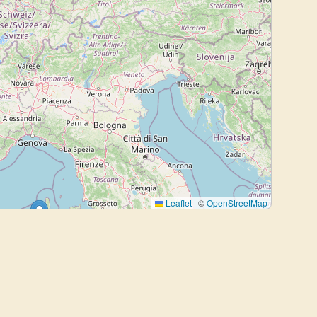
Leaflet
|
©
OpenStreetMap