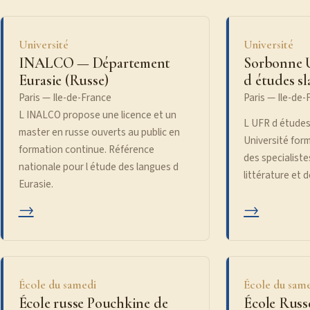
Université
Université
INALCO — Département
Sorbonne 
Eurasie (Russe)
d études sl
Paris — Ile-de-France
Paris — Ile-de-
L INALCO propose une licence et un
L UFR d études
master en russe ouverts au public en
Université form
formation continue. Référence
des specialiste
nationale pour l étude des langues d
littérature et d
Eurasie.
→
→
École du samedi
École du sam
École russe Pouchkine de
École Russ