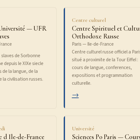
Centre culturel
Université — UFR
Centre Spirituel et Cultu
aves
Orthodoxe Russe
France
Paris — Ile-de-France
Centre culturel russe officiel a Pari
 slaves de Sorbonne
situé a proximite de la Tour Eiffel :
e depuis le XIXe siecle
cours de langue, conferences,
s de la langue, de la
expositions et programmation
e la civilisation russes.
culturelle.
→
edi
Université
e d Ile-de-France
Sciences Po Paris — Cour