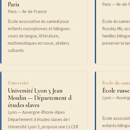
Paris
Paris — Ile-de-
Paris — Ile-de-France
École associative du samedi pour
École du samedi
enfants russophones et bilingues :
Russkiy Mir, ac
cours de langue, littérature,
familles biling
mathematiques en russe, ateliers
preserver la la
culturels.
Université
École du sam
Université Lyon 3 Jean
École russ
Moulin — Département d
Lyon — Auverg
études slaves
Lyon — Auvergne-Rhone-Alpes
École associat
Département d études slaves de l
enfants biling
Université Lyon 3, propose une LLCER