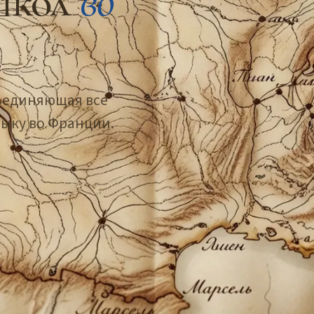
школ
во
бъединяющая все
зыку во Франции.