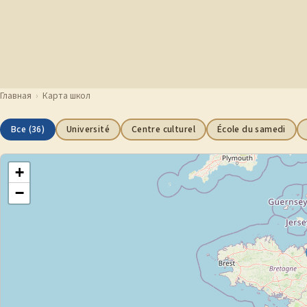
Главная
›
Карта школ
Все (36)
Université
Centre culturel
École du samedi
+
−