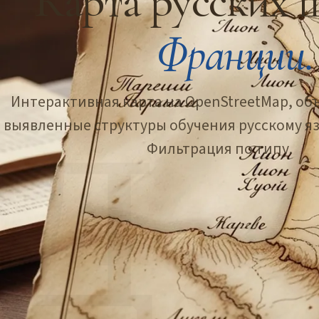
Карта русских 
Франции.
Интерактивная карта на OpenStreetMap, о
Д
выявленные структуры обучения русскому я
Фильтрация по типу.