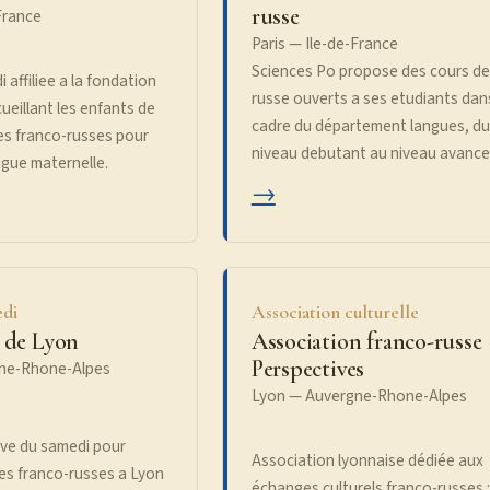
russe
France
Paris — Ile-de-France
Sciences Po propose des cours de
 affiliee a la fondation
russe ouverts a ses etudiants dans
cueillant les enfants de
cadre du département langues, du
ues franco-russes pour
niveau debutant au niveau avance
ngue maternelle.
→
edi
Association culturelle
e de Lyon
Association franco-russe
Perspectives
ne-Rhone-Alpes
Lyon — Auvergne-Rhone-Alpes
ive du samedi pour
Association lyonnaise dédiée aux
ues franco-russes a Lyon
échanges culturels franco-russes :