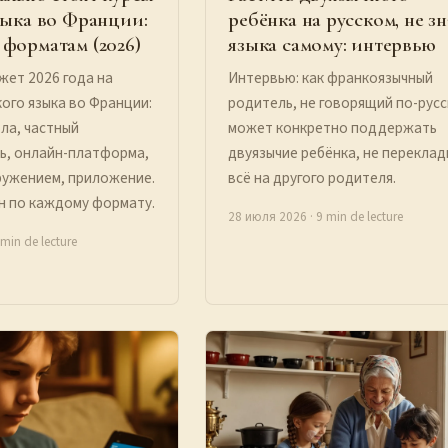
зыка во Франции:
ребёнка на русском, не зн
форматам (2026)
языка самому: интервью
ет 2026 года на
Интервью: как франкоязычный
кого языка во Франции:
родитель, не говорящий по-русс
ла, частный
может конкретно поддержать
ь, онлайн-платформа,
двуязычие ребёнка, не перекла
ружением, приложение.
всё на другого родителя.
н по каждому формату.
28 июля 2026
· 9 min de lecture
 min de lecture