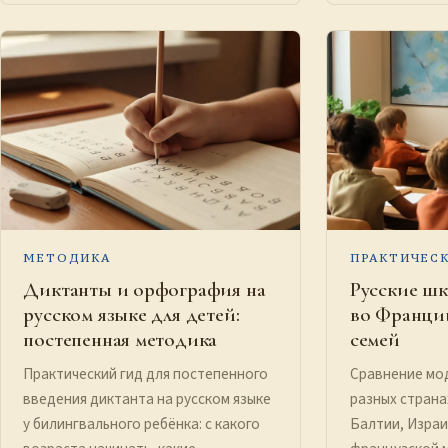
МЕТОДИКА
ПРАКТИЧЕС
Диктанты и орфография на
Русские шк
русском языке для детей:
во Франции
постепенная методика
семей
Практический гид для постепенного
Сравнение мод
введения диктанта на русском языке
разных страна
у билингвального ребёнка: с какого
Балтии, Израи