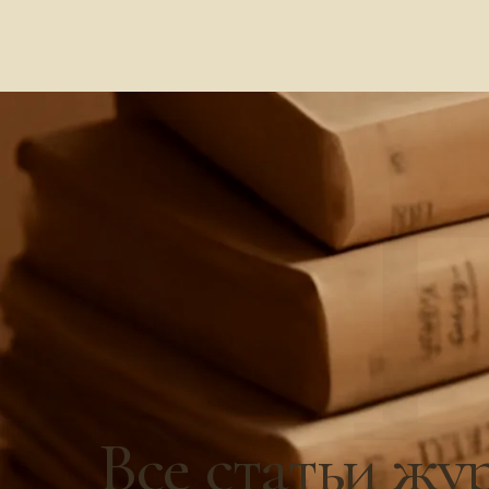
А 
Все статьи жу