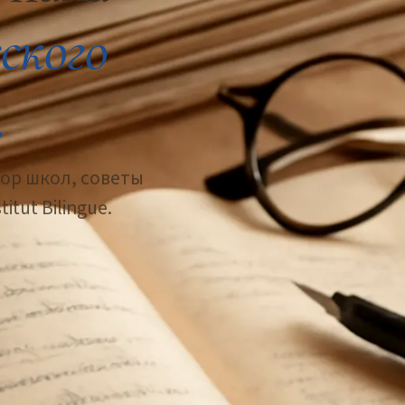
ского
.
бор школ, советы
tut Bilingue.