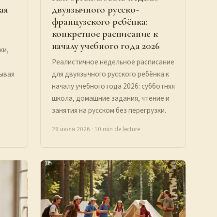
ая
двуязычного русско-
французского ребёнка:
конкретное расписание к
началу учебного года 2026
ки,
Реалистичное недельное расписание
дывая
для двуязычного русского ребёнка к
началу учебного года 2026: субботняя
школа, домашние задания, чтение и
занятия на русском без перегрузки.
28 июля 2026
· 10 min de lecture