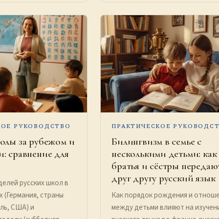
КОЕ РУКОВОДСТВО
ПРАКТИЧЕСКОЕ РУКОВОДС
олы за рубежом и
Билингвизм в семье с
: сравнение для
несколькими детьми: как
братья и сёстры передаю
друг другу русский язык
елей русских школ в
х (Германия, страны
Как порядок рождения и отнош
ль, США) и
между детьми влияют на изучен