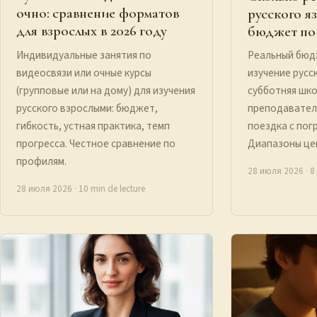
очно: сравнение форматов
русского я
для взрослых в 2026 году
бюджет по 
Индивидуальные занятия по
Реальный бюдж
видеосвязи или очные курсы
изучение русс
(групповые или на дому) для изучения
субботняя шко
русского взрослыми: бюджет,
преподавател
гибкость, устная практика, темп
поездка с пог
прогресса. Честное сравнение по
Диапазоны це
профилям.
28 июля 2026
· 8
28 июля 2026
· 10 min de lecture