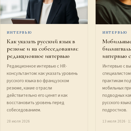
ИНТЕРВЬЮ
ИНТЕРВЬЮ
Как указать русский язык в
Мобильные
резюме и на собеседовании:
билингваль
редакционное интервью
интервью с
Редакционное интервью с HR-
Интервью с в
консультантом: как указать уровень
специалистом
русского языка во французском
практикам по
резюме, какие отрасли
мобильных при
действительно его ценят и как
подводных ка
восстановить уровень перед
русского язык
собеседованием.
подростков.
28 июля 2026
13 июля 2026
· 1