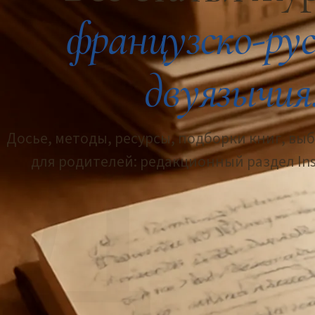
французско-рус
двуязычия
Д
Досье, методы, ресурсы, подборки книг, вы
для родителей: редакционный раздел Insti