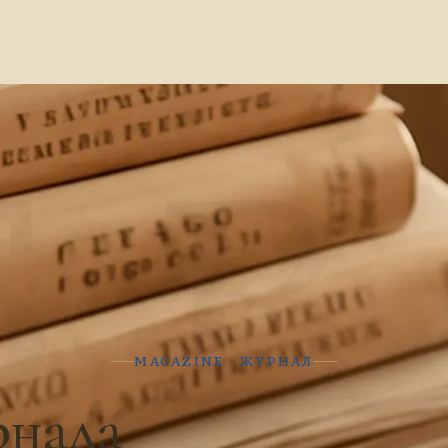
Б В
MAGAZINE · ЖУРНАЛ
рнала