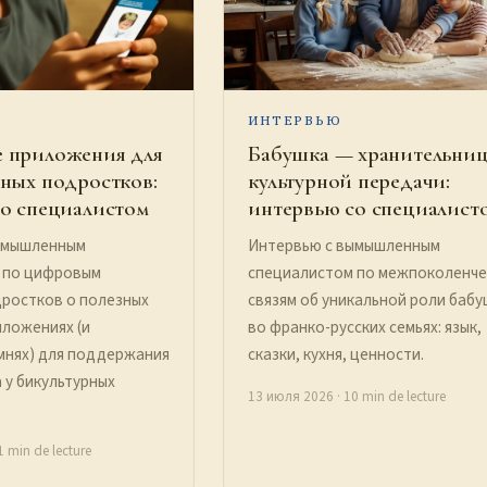
ИНТЕРВЬЮ
 приложения для
Бабушка — хранительни
ных подростков:
культурной передачи:
о специалистом
интервью со специалист
ымышленным
Интервью с вымышленным
 по цифровым
специалистом по межпоколенче
дростков о полезных
связям об уникальной роли баб
ложениях (и
во франко-русских семьях: язык,
мнях) для поддержания
сказки, кухня, ценности.
а у бикультурных
13 июля 2026
· 10 min de lecture
1 min de lecture