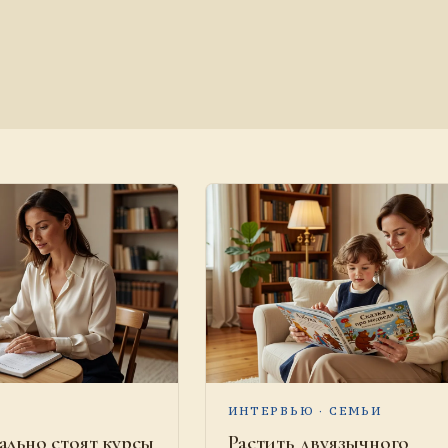
ИНТЕРВЬЮ · СЕМЬИ
ально стоят курсы
Растить двуязычного