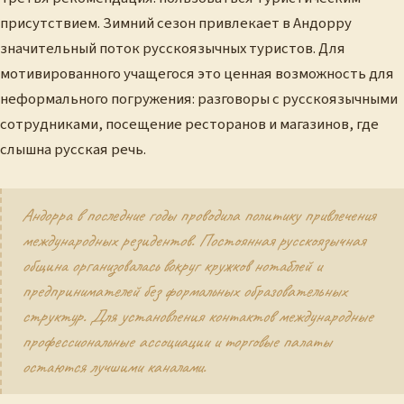
присутствием. Зимний сезон привлекает в Андорру
значительный поток русскоязычных туристов. Для
мотивированного учащегося это ценная возможность для
неформального погружения: разговоры с русскоязычными
сотрудниками, посещение ресторанов и магазинов, где
слышна русская речь.
Андорра в последние годы проводила политику привлечения
международных резидентов. Постоянная русскоязычная
община организовалась вокруг кружков нотаблей и
предпринимателей без формальных образовательных
структур. Для установления контактов международные
профессиональные ассоциации и торговые палаты
остаются лучшими каналами.