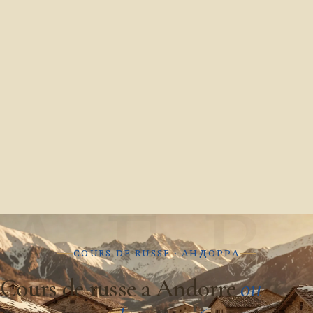
А Б В
COURS DE RUSSE · АНДОРРА
Cours de russe a Andorre
ou