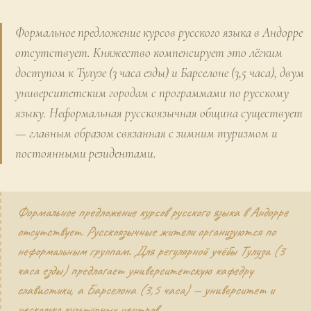
Формальное предложение курсов русского языка в Андорре
отсутствует. Княжество компенсирует это лёгким
доступом к Тулузе (3 часа езды) и Барселоне (3,5 часа), двум
университетским городам с программами по русскому
языку. Неформальная русскоязычная община существует
— главным образом связанная с зимним туризмом и
постоянными резидентами.
Формальное предложение курсов русского языка в Андорре
отсутствует. Русскоязычные жители организуются по
неформальным группам. Для регулярной учёбы Тулуза (3
часа езды) предлагает университетскую кафедру
славистики, а Барселона (3,5 часа) — университет и
несколько культурных центров.