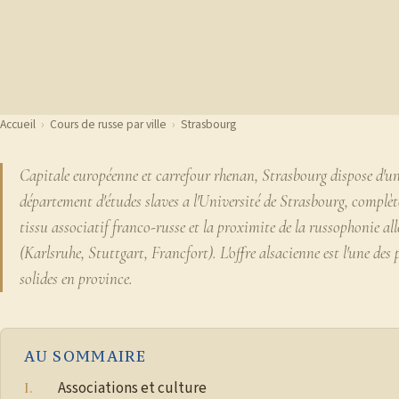
Accueil
›
Cours de russe par ville
›
Strasbourg
Capitale européenne et carrefour rhenan, Strasbourg dispose d'u
département d'études slaves a l'Université de Strasbourg, complè
tissu associatif franco-russe et la proximite de la russophonie a
(Karlsruhe, Stuttgart, Francfort). L'offre alsacienne est l'une des 
solides en province.
AU SOMMAIRE
Associations et culture