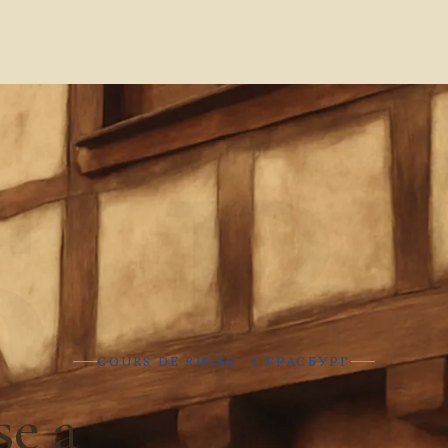
Б В
COURS DE RUSSE · СТРАСБУРГ
se a