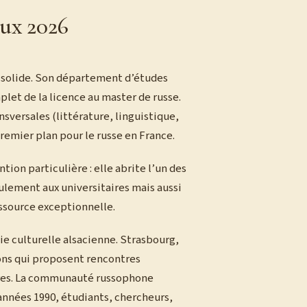
eux 2026
e solide. Son département d’études
plet de la licence au master de russe.
sversales (littérature, linguistique,
premier plan pour le russe en France.
on particulière : elle abrite l’un des
ulement aux universitaires mais aussi
essource exceptionnelle.
vie culturelle alsacienne. Strasbourg,
ons qui proposent rencontres
ires. La communauté russophone
 années 1990, étudiants, chercheurs,