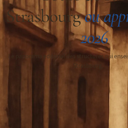
Strasbourg
ou app
2026
Д
Le panorama editorial des structures qui ensei
Strasbourg.