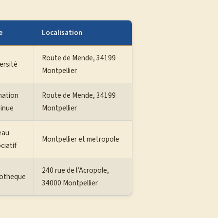
e
Localisation
Route de Mende, 34199
ersité
Montpellier
mation
Route de Mende, 34199
inue
Montpellier
eau
Montpellier et metropole
ciatif
240 rue de l’Acropole,
iotheque
34000 Montpellier