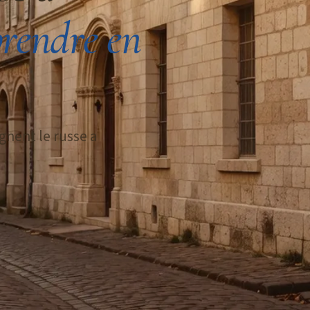
rendre en
gnent le russe a