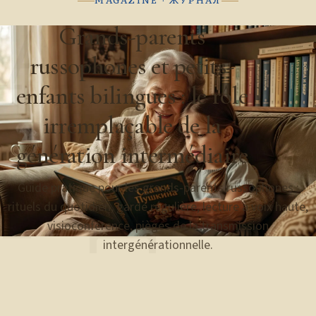
MAGAZINE · ЖУРНАЛ
А Б В
Grands-parents
russophones et petits-
enfants bilingues : le rôle
irremplaçable de la
génération intermédiaire
Г Д
Guide pratique pour les grands-parents russophones :
rituels du quotidien, garde régulière, lecture à voix haute,
visioconférence, pièges de la transmission
intergénérationnelle.