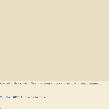
Accueil
›
Magazine
›
Grands-parents russophones : comment transmettr…
2 juillet 2026
· 11 min de lecture