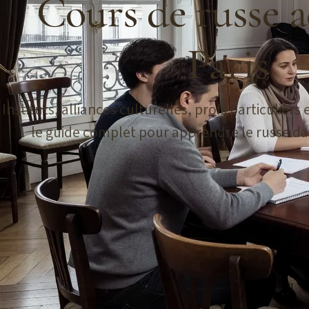
Cours de russe a
Paris
Д
Instituts, alliances culturelles, profs particuliers e
le guide complet pour apprendre le russe dan