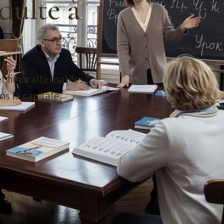
dulte à
t lieux alternatifs :
s la capitale.