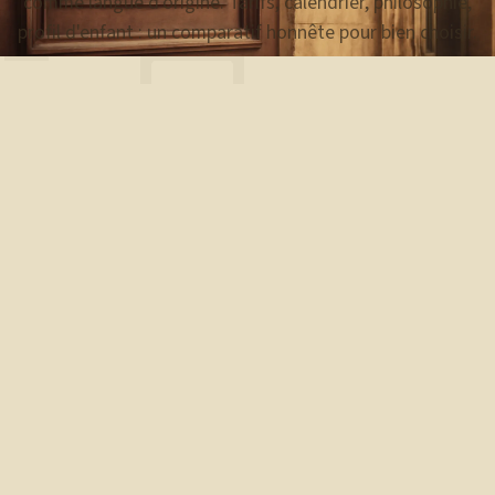
Г Д
comme langue d'origine. Tarifs, calendrier, philosophie,
profil d'enfant : un comparatif honnête pour bien choisir.