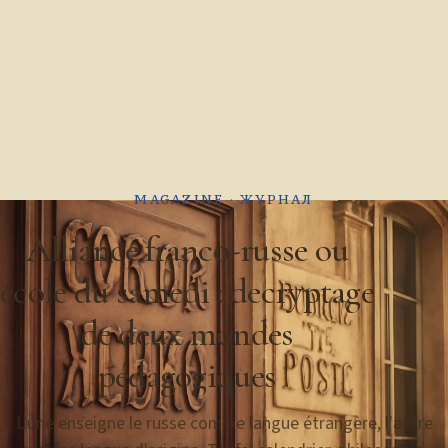
А Б В
MAGAZINE · ЖУРНАЛ
Alliance franco-russe ou
école du samedi : decryptage
de deux mondes
pédagogiques
L'une enseigne le russe comme langue étrangère, l'autre